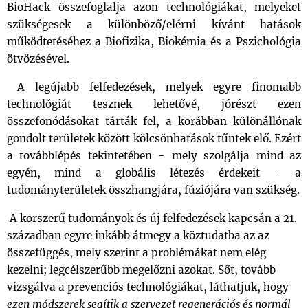
BioHack összefoglalja azon technológiákat, melyeket
szükségesek a különböző/elérni kívánt hatások
működtetéséhez a Biofizika, Biokémia és a Pszichológia
ötvözésével.
A legújabb felfedezések, melyek egyre finomabb
technológiát tesznek lehetővé, jórészt ezen
összefonódásokat tárták fel, a korábban különállónak
gondolt területek között kölcsönhatások tűntek elő. Ezért
a továbblépés tekintetében - mely szolgálja mind az
egyén, mind a globális létezés érdekeit - a
tudományterületek összhangjára, fúziójára van szükség.
A korszerű tudományok és új felfedezések kapcsán a 21.
században egyre inkább átmegy a köztudatba az az
összefüggés, mely szerint a problémákat nem elég
kezelni; legcélszerűbb megelőzni azokat. Sőt, tovább
vizsgálva a prevenciós technológiákat, láthatjuk, hogy
ezen módszerek segítik a szervezet regenerációs és normál