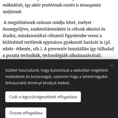
működését, így aktív problémák esetén is támogatást
nyújtanak.
A megelőzésnek számos módja lehet, melyet
összegyűjtve, szakterületenként is célunk oktatni és
átadni, mindazonáltal célszerű figyelembe venni a
különböző területek egymásra gyakorolt hatását is (pl.
edzés-étkezés, stb.). A preventív hozzáállás így túlhalad
a puszta technikák, technológiák alkalmazásánál;
gondolkodásmóddá válik. A BioHack célja ezáltal azon
információk és módszerek átadása, melyeket életünk
Sütiket használunk, hogy biztosítsuk a weboldal megfelelő
javítása érdekében felhasználhatunk - vagy éppen
működését és biztonságát, valamint hogy a lehető legjobb
összefüggéseiben fel kell használnunk.
felhasználói élményt kínáljuk Neked.
Csak a legszükségesebbek elfogadása
Minden jog fenntartva. 2025.
Összes elfogadása
Az oldalt a
Webnode
működteti
Sütik