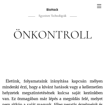
BioHack
Egyesített Technológiák
ÖNKONTROLL
Életünk, folyamataink irányítása kapcsán mélyen
mindenki érzi, hogy a kívánt hatások vagy a kellemetlen
helyzetek megszüntetésének kulcsa saját kezünkben
van. Ez önmagában már lépés a megoldás felé, melyet
nem ritkán a saját magunk, főleg negatív érzelmeink és