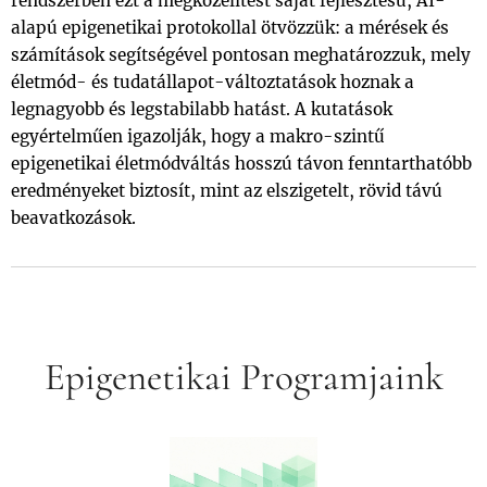
rendszerben ezt a megközelítést saját fejlesztésű, AI-
alapú epigenetikai protokollal ötvözzük: a mérések és
számítások segítségével pontosan meghatározzuk, mely
életmód- és tudatállapot-változtatások hoznak a
legnagyobb és legstabilabb hatást. A kutatások
egyértelműen igazolják, hogy a makro-szintű
epigenetikai életmódváltás hosszú távon fenntarthatóbb
eredményeket biztosít, mint az elszigetelt, rövid távú
beavatkozások.
Epigenetikai Programjaink