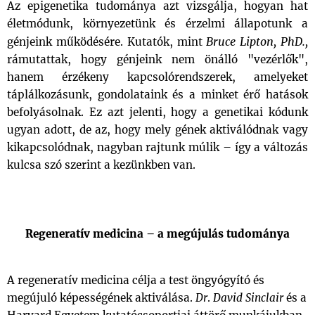
Az epigenetika tudománya azt vizsgálja, hogyan hat
életmódunk, környezetünk és érzelmi állapotunk a
Bruce Lipton, PhD.,
génjeink működésére. Kutatók, mint
rámutattak, hogy génjeink nem önálló "vezérlők",
hanem érzékeny kapcsolórendszerek, amelyeket
táplálkozásunk, gondolataink és a minket érő hatások
befolyásolnak. Ez azt jelenti, hogy a genetikai kódunk
ugyan adott, de az, hogy mely gének aktiválódnak vagy
kikapcsolódnak, nagyban rajtunk múlik – így a változás
kulcsa szó szerint a kezünkben van.
Regeneratív medicina – a megújulás tudománya
A regeneratív medicina célja a test öngyógyító és
megújuló képességének aktiválása.
Dr
.
David Sinclair
és a