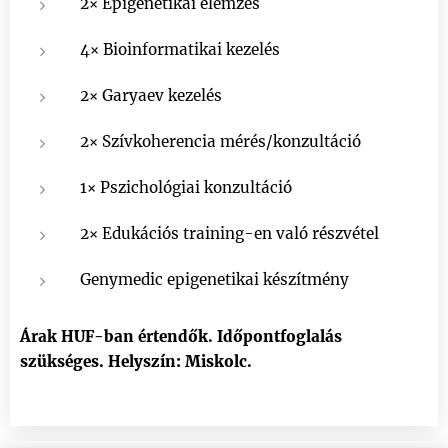
2× Epigenetikai elemzés
4× Bioinformatikai kezelés
2× Garyaev kezelés
2× Szívkoherencia mérés/konzultáció
1× Pszichológiai konzultáció
2× Edukációs training-en való részvétel
Genymedic epigenetikai készítmény
Árak HUF-ban értendők. Időpontfoglalás
szükséges. Helyszín: Miskolc.