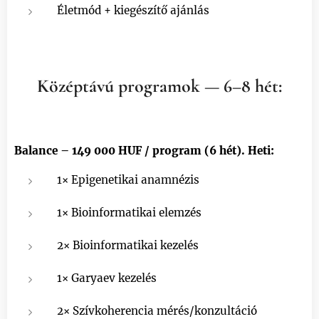
Életmód + kiegészítő ajánlás
Középtávú programok — 6–8 hét:
Balance – 149 000 HUF / program (6 hét). Heti:
1× Epigenetikai anamnézis
1× Bioinformatikai elemzés
2× Bioinformatikai kezelés
1× Garyaev kezelés
2× Szívkoherencia mérés/konzultáció