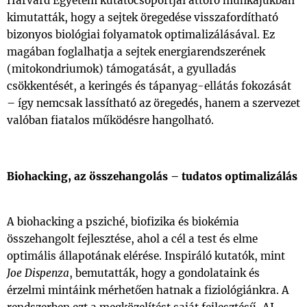
Harvard Egyetem kutatócsoportjai áttörő munkájukban
kimutatták, hogy a sejtek öregedése visszafordítható
bizonyos biológiai folyamatok optimalizálásával. Ez
magában foglalhatja a sejtek energiarendszerének
(mitokondriumok) támogatását, a gyulladás
csökkentését, a keringés és tápanyag-ellátás fokozását
– így nemcsak lassítható az öregedés, hanem a szervezet
valóban fiatalos működésre hangolható.
Biohacking, az összehangolás – tudatos optimalizálás
A biohacking a psziché, biofizika és biokémia
összehangolt fejlesztése, ahol a cél a test és elme
optimális állapotának elérése. Inspiráló kutatók, mint
Joe Dispenza
, bemutatták, hogy a gondolataink és
érzelmi mintáink mérhetően hatnak a fiziológiánkra. A