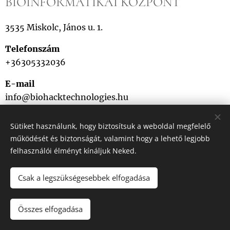
BIOINFORMATIKAI KÖZPONT
3535 Miskolc, János u. 1.
Telefonszám
+36305332036
E-mail
info@biohacktechnologies.hu
Sütiket használunk, hogy biztosítsuk a weboldal megfelelő
működését és biztonságát, valamint hogy a lehető legjobb
felhasználói élményt kínáljuk Neked.
Csak a legszükségesebbek elfogadása
Minden jog fenntartva. 2025.
Összes elfogadása
Az oldalt a
Webnode
működteti
Sütik