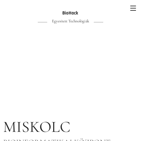
BioHack
Egyesített Technológiák
MISKOLC